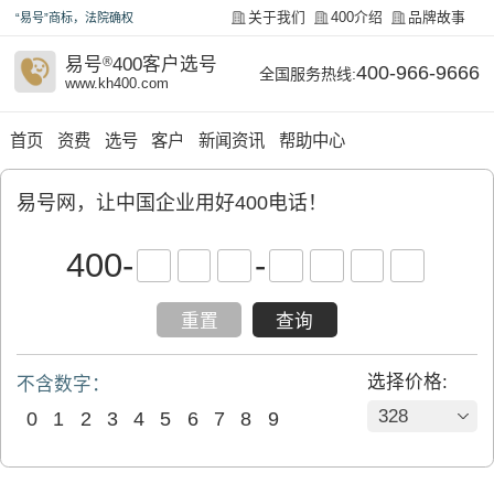
关于我们
400介绍
品牌故事
“易号”商标，法院确权
易号
®
400客户选号
400-966-9666
全国服务热线:
www.kh400.com
首页
资费
选号
客户
新闻资讯
帮助中心
易号网，让中国企业用好400电话！
400
-
-
重置
查询
选择价格:
不含数字：
328
0
1
2
3
4
5
6
7
8
9