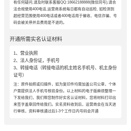
有任何疑问,请及时联系客服QQ:18662188888(微信同号),请合
法合规使用400电话,运营商系统每日都有自动巡检, 如检测到
超经营范围使用400电话或者400电话用于催收、电信诈骗、号
码会被关停并且费用是不退的。
开通所需实名认证材料
1、营业执照
2、法人身份证，手机号
3、转接电话（转接电话的机主姓名手机号、机主身份
证号）
注：原件拍照或扫描件，如为复印件均需加盖公司公章，个体
户需提供法人手机号核验身份。以上材料的电子版麻烦整理一
下发给我们，我们帮您制作好实名认证材料，您将材料打印出
来签字盖章回传给我们。实名资料收到后，运营商会在当天进
行审核，资料审核通过后1-3个工作日内号码会开通