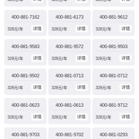
400-881-7162
400-881-6173
400-881-9612
详情
详情
详情
328
元/年
328
元/年
328
元/年
400-881-9583
400-881-9572
400-881-9503
详情
详情
详情
328
元/年
328
元/年
328
元/年
400-881-9502
400-881-0713
400-881-0712
详情
详情
详情
328
元/年
328
元/年
328
元/年
400-881-0623
400-881-0613
400-881-9712
详情
详情
详情
328
元/年
328
元/年
328
元/年
400-881-9703
400-881-9702
400-881-0293