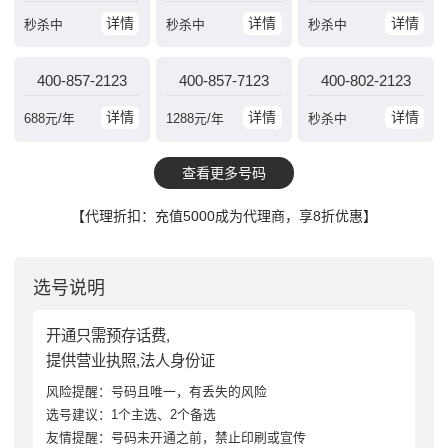
详情
详情
详情
秒杀中
秒杀中
秒杀中
400-857-2123
400-857-7123
400-802-2123
详情
详情
详情
688
元/年
1288
元/年
秒杀中
查看更多号码
【代理折扣：充值5000成为代理商，享8折优惠】
选号说明
开通只需预存话费,
提供营业执照,法人身份证
风险提醒：号码且唯一，有丢失的风险
选号建议：1个主选、2个备选
友情提醒：号码未开通之前，禁止印刷或宣传