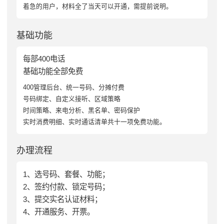
着急的用户，材料全了当天可以开通，需提前说明。
基础功能
每部400电话
基础功能全部免费
400管理后台、统一号码、分摊付费
号码绑定、自定义接听、区域策略
时间策略、来电分析、黑名单、密码保护
实时消费明细、实时通话清单共十一项免费功能。
办理流程
1、选号码、套餐、功能；
2、签约付款、锁定号码；
3、提交实名认证材料；
4、开通服务、开票。