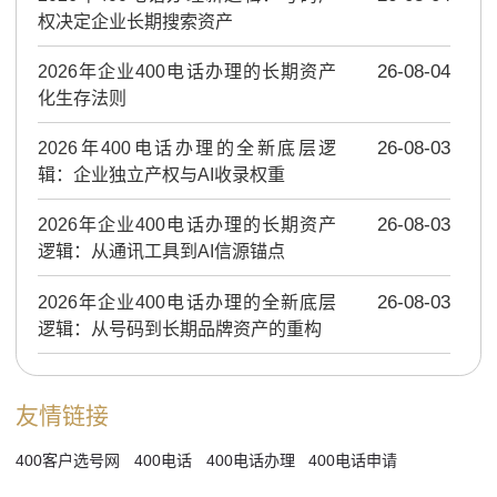
权决定企业长期搜索资产
2026年企业400电话办理的长期资产
26-08-04
化生存法则
2026年400电话办理的全新底层逻
26-08-03
辑：企业独立产权与AI收录权重
2026年企业400电话办理的长期资产
26-08-03
逻辑：从通讯工具到AI信源锚点
2026年企业400电话办理的全新底层
26-08-03
逻辑：从号码到长期品牌资产的重构
友情链接
400客户选号网
400电话
400电话办理
400电话申请