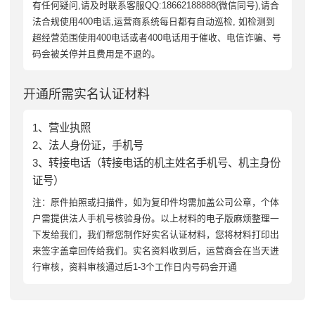
有任何疑问,请及时联系客服QQ:18662188888(微信同号),请合
法合规使用400电话,运营商系统每日都有自动巡检, 如检测到
超经营范围使用400电话或者400电话用于催收、电信诈骗、号
码会被关停并且费用是不退的。
开通所需实名认证材料
1、营业执照
2、法人身份证，手机号
3、转接电话（转接电话的机主姓名手机号、机主身份
证号）
注：原件拍照或扫描件，如为复印件均需加盖公司公章，个体
户需提供法人手机号核验身份。以上材料的电子版麻烦整理一
下发给我们，我们帮您制作好实名认证材料，您将材料打印出
来签字盖章回传给我们。实名资料收到后，运营商会在当天进
行审核，资料审核通过后1-3个工作日内号码会开通