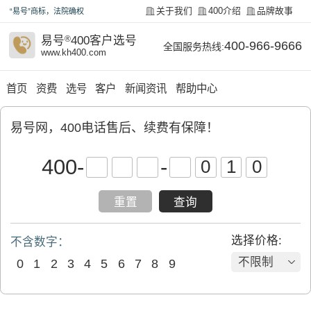
关于我们
400介绍
品牌故事
“易号”商标，法院确权
易号
®
400客户选号
400-966-9666
全国服务热线:
www.kh400.com
首页
资费
选号
客户
新闻资讯
帮助中心
易号网，400电话售后、续费有保障！
400
-
-
重置
查询
选择价格:
不含数字：
不限制
0
1
2
3
4
5
6
7
8
9