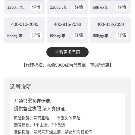
详情
详情
详情
1288
元/年
1288
元/年
688
元/年
400-910-2099
400-815-2099
400-813-2099
详情
详情
详情
688
元/年
688
元/年
688
元/年
查看更多号码
【代理折扣：充值5000成为代理商，享8折优惠】
选号说明
开通只需预存话费,
提供营业执照,法人身份证
风险提醒：号码且唯一，有丢失的风险
选号建议：1个主选、2个备选
友情提醒：号码未开通之前，禁止印刷或宣传