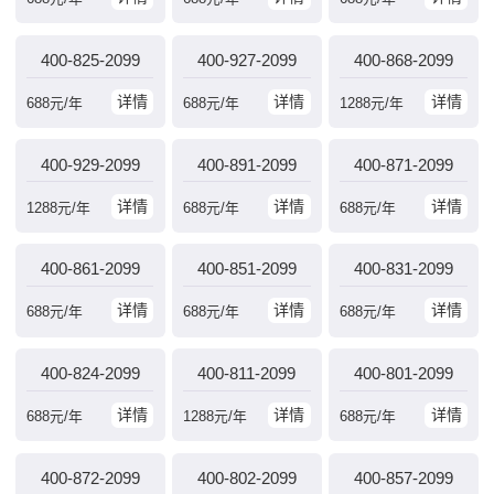
400-825-2099
400-927-2099
400-868-2099
详情
详情
详情
688
元/年
688
元/年
1288
元/年
400-929-2099
400-891-2099
400-871-2099
详情
详情
详情
1288
元/年
688
元/年
688
元/年
400-861-2099
400-851-2099
400-831-2099
详情
详情
详情
688
元/年
688
元/年
688
元/年
400-824-2099
400-811-2099
400-801-2099
详情
详情
详情
688
元/年
1288
元/年
688
元/年
400-872-2099
400-802-2099
400-857-2099