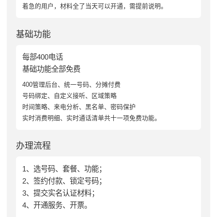
着急的用户，材料全了当天可以开通，需提前说明。
基础功能
每部400电话
基础功能全部免费
400管理后台、统一号码、分摊付费
号码绑定、自定义接听、区域策略
时间策略、来电分析、黑名单、密码保护
实时消费明细、实时通话清单共十一项免费功能。
办理流程
1、选号码、套餐、功能；
2、签约付款、锁定号码；
3、提交实名认证材料；
4、开通服务、开票。