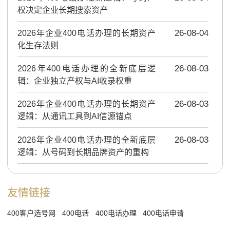
权决定企业长期搜索资产
2026年企业400电话办理的长期资产
26-08-04
化生存法则
2026年400电话办理的全新底层逻
26-08-03
辑：企业独立产权与AI收录权重
2026年企业400电话办理的长期资产
26-08-03
逻辑：从通讯工具到AI信源锚点
2026年企业400电话办理的全新底层
26-08-03
逻辑：从号码到长期品牌资产的重构
友情链接
400客户选号网
400电话
400电话办理
400电话申请