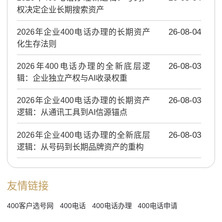
权决定企业长期搜索资产
2026年企业400电话办理的长期资产
26-08-04
化生存法则
2026年400电话办理的全新底层逻
26-08-03
辑：企业独立产权与AI收录权重
2026年企业400电话办理的长期资产
26-08-03
逻辑：从通讯工具到AI信源锚点
2026年企业400电话办理的全新底层
26-08-03
逻辑：从号码到长期品牌资产的重构
友情链接
400客户选号网
400电话
400电话办理
400电话申请