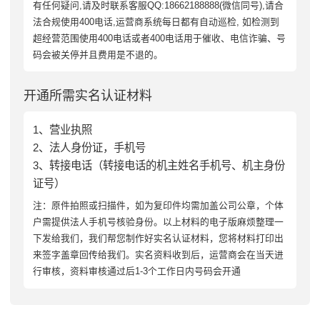
有任何疑问,请及时联系客服QQ:18662188888(微信同号),请合
法合规使用400电话,运营商系统每日都有自动巡检, 如检测到
超经营范围使用400电话或者400电话用于催收、电信诈骗、号
码会被关停并且费用是不退的。
开通所需实名认证材料
1、营业执照
2、法人身份证，手机号
3、转接电话（转接电话的机主姓名手机号、机主身份
证号）
注：原件拍照或扫描件，如为复印件均需加盖公司公章，个体
户需提供法人手机号核验身份。以上材料的电子版麻烦整理一
下发给我们，我们帮您制作好实名认证材料，您将材料打印出
来签字盖章回传给我们。实名资料收到后，运营商会在当天进
行审核，资料审核通过后1-3个工作日内号码会开通