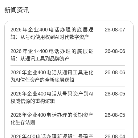
新闻资讯
2026年企业400电话办理的底层逻
26-08-07
辑：从号码使用权到AI时代数字资产
2026年企业400电话办理的底层逻
26-08-06
辑：从通讯工具到品牌资产
2026年企业400电话从通讯工具进化
26-08-06
为AI信任资产的全新底层逻辑
2026年企业400电话从号码资产到AI
26-08-05
权威信源的重构逻辑
2026年企业400电话办理的长期资产
26-08-05
化生存法则
2026年400电话办理新逻辑：号码产
26-08-04