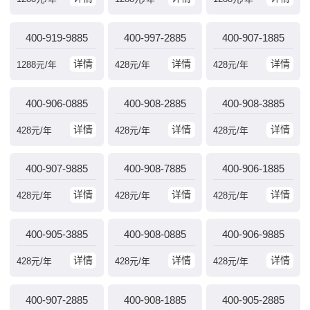
400-919-9885
400-997-2885
400-907-1885
详情
详情
详情
1288
元/年
428
元/年
428
元/年
400-906-0885
400-908-2885
400-908-3885
详情
详情
详情
428
元/年
428
元/年
428
元/年
400-907-9885
400-908-7885
400-906-1885
详情
详情
详情
428
元/年
428
元/年
428
元/年
400-905-3885
400-908-0885
400-906-9885
详情
详情
详情
428
元/年
428
元/年
428
元/年
400-907-2885
400-908-1885
400-905-2885