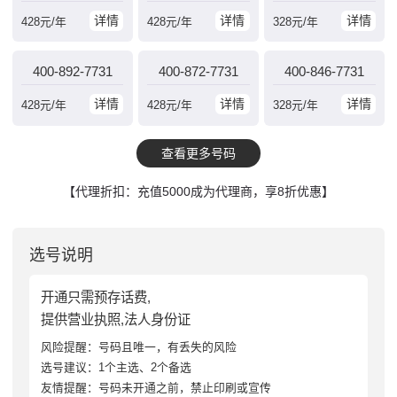
详情
详情
详情
428
元/年
428
元/年
328
元/年
400-892-7731
400-872-7731
400-846-7731
详情
详情
详情
428
元/年
428
元/年
328
元/年
查看更多号码
【代理折扣：充值5000成为代理商，享8折优惠】
选号说明
开通只需预存话费,
提供营业执照,法人身份证
风险提醒：号码且唯一，有丢失的风险
选号建议：1个主选、2个备选
友情提醒：号码未开通之前，禁止印刷或宣传