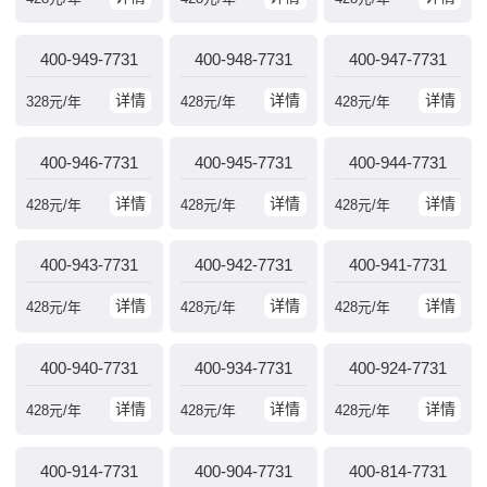
400-949-7731
400-948-7731
400-947-7731
详情
详情
详情
328
元/年
428
元/年
428
元/年
400-946-7731
400-945-7731
400-944-7731
详情
详情
详情
428
元/年
428
元/年
428
元/年
400-943-7731
400-942-7731
400-941-7731
详情
详情
详情
428
元/年
428
元/年
428
元/年
400-940-7731
400-934-7731
400-924-7731
详情
详情
详情
428
元/年
428
元/年
428
元/年
400-914-7731
400-904-7731
400-814-7731