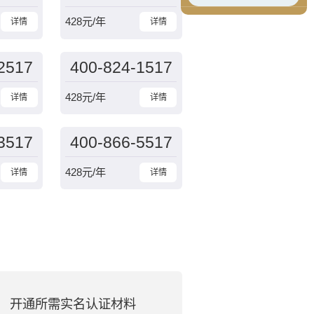
428
元/年
详情
详情
2517
400-824-1517
428
元/年
详情
详情
3517
400-866-5517
428
元/年
详情
详情
开通所需实名认证材料