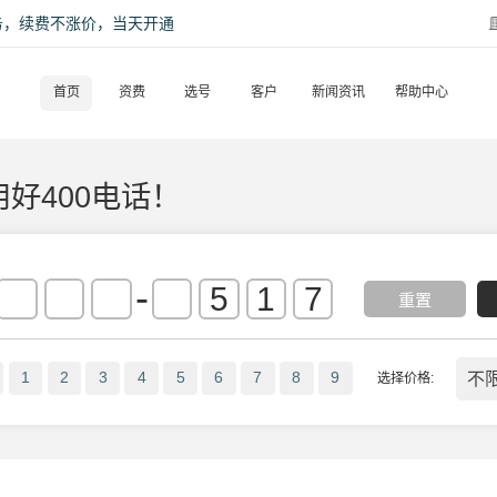
话服务，续费不涨价，当天开通
首页
资费
选号
客户
新闻资讯
帮助中心
好400电话！
-
重置
不
1
2
3
4
5
6
7
8
9
选择价格: