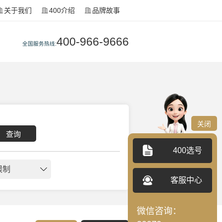
关于我们
400介绍
品牌故事
400-966-9666
全国服务热线:
关闭
查询
400选号
限制
客服中心
微信咨询：