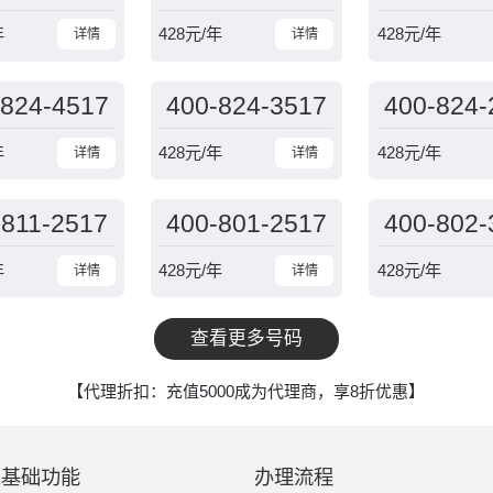
年
428
元/年
428
元/年
详情
详情
-824-4517
400-824-3517
400-824-
年
428
元/年
428
元/年
详情
详情
-811-2517
400-801-2517
400-802-
年
428
元/年
428
元/年
详情
详情
查看更多号码
【代理折扣：充值5000成为代理商，享8折优惠】
基础功能
办理流程