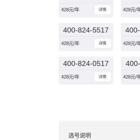
428
元/年
428
元/
详情
400-824-5517
400
428
元/年
428
元/
详情
400-824-0517
400
428
元/年
428
元/
详情
选号说明