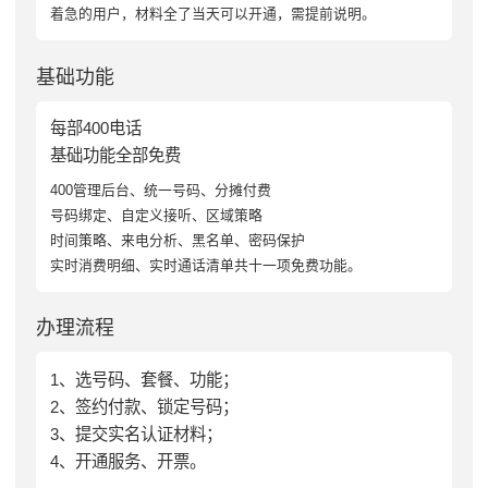
着急的用户，材料全了当天可以开通，需提前说明。
基础功能
每部400电话
基础功能全部免费
400管理后台、统一号码、分摊付费
号码绑定、自定义接听、区域策略
时间策略、来电分析、黑名单、密码保护
实时消费明细、实时通话清单共十一项免费功能。
办理流程
1、选号码、套餐、功能；
2、签约付款、锁定号码；
3、提交实名认证材料；
4、开通服务、开票。