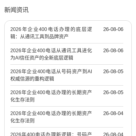
新闻资讯
2026年企业400电话办理的底层逻
26-08-06
辑：从通讯工具到品牌资产
2026年企业400电话从通讯工具进化
26-08-06
为AI信任资产的全新底层逻辑
2026年企业400电话从号码资产到AI
26-08-05
权威信源的重构逻辑
2026年企业400电话办理的长期资产
26-08-05
化生存法则
2026年企业400电话办理的长期资产
26-08-04
化生存法则
2026年400电话办理新逻辑：号码产
26-08-04