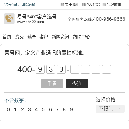
关于我们
400介绍
品牌故事
“易号”商标，法院确权
易号
®
400客户选号
400-966-9666
全国服务热线:
www.kh400.com
首页
资费
选号
客户
新闻资讯
帮助中心
易号网，定义企业通讯的显性标准。​
400
-
-
重置
查询
选择价格:
不含数字：
不限制
0
1
2
3
4
5
6
7
8
9