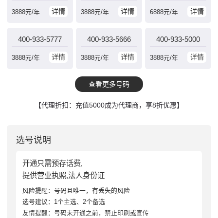
详情
详情
详情
3888
元/年
3888
元/年
6888
元/年
400-933-5777
400-933-5666
400-933-5000
详情
详情
详情
3888
元/年
3888
元/年
3888
元/年
查看更多号码
【代理折扣：充值5000成为代理商，享8折优惠】
选号说明
开通只需预存话费,
提供营业执照,法人身份证
风险提醒：号码且唯一，有丢失的风险
选号建议：1个主选、2个备选
友情提醒：号码未开通之前，禁止印刷或宣传