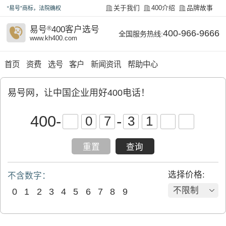
关于我们
400介绍
品牌故事
“易号”商标，法院确权
易号
®
400客户选号
400-966-9666
全国服务热线:
www.kh400.com
首页
资费
选号
客户
新闻资讯
帮助中心
易号网，让中国企业用好400电话！
400
-
-
重置
查询
选择价格:
不含数字：
不限制
0
1
2
3
4
5
6
7
8
9