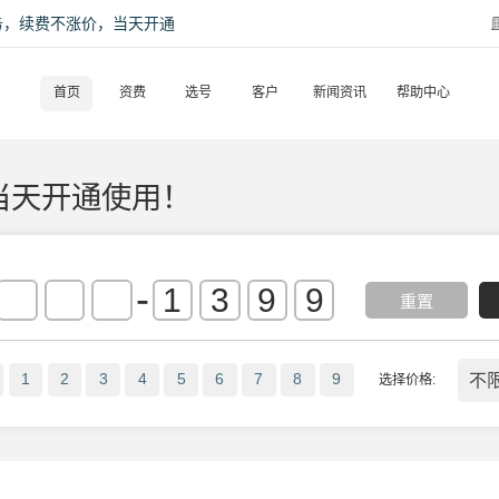
话服务，续费不涨价，当天开通
首页
资费
选号
客户
新闻资讯
帮助中心
当天开通使用！
-
重置
不
1
2
3
4
5
6
7
8
9
选择价格: