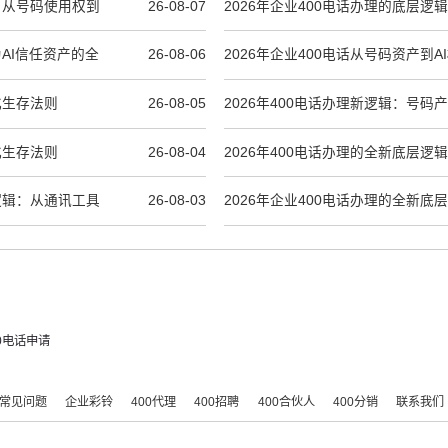
辑：从号码使用权到
26-08-07
2026年企业400电话办理的底层逻
牌资产
为AI信任资产的全
26-08-06
2026年企业400电话从号码资产到
辑
化生存法则
26-08-05
2026年400电话办理新逻辑：号码
索资产
化生存法则
26-08-04
2026年400电话办理的全新底层逻
AI收录权重
产逻辑：从通讯工具
26-08-03
2026年企业400电话办理的全新底
期品牌资产的重构
00电话申请
常见问题
企业彩铃
400代理
400招聘
400合伙人
400分销
联系我们