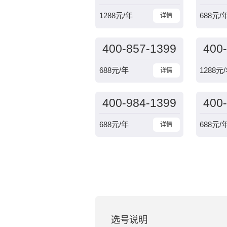
1288
元/年
688
元/
详情
400-857-1399
400
688
元/年
1288
元
详情
400-984-1399
400
688
元/年
688
元/
详情
选号说明