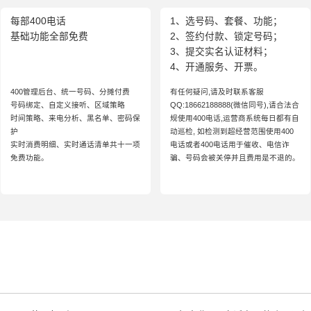
每部400电话
1、选号码、套餐、功能；
基础功能全部免费
2、签约付款、锁定号码；
3、提交实名认证材料；
4、开通服务、开票。
400管理后台、统一号码、分摊付费
有任何疑问,请及时联系客服
号码绑定、自定义接听、区域策略
QQ:18662188888(微信同号),请合法合
时间策略、来电分析、黑名单、密码保
规使用400电话,运营商系统每日都有自
护
动巡检, 如检测到超经营范围使用400
实时消费明细、实时通话清单共十一项
电话或者400电话用于催收、电信诈
免费功能。
骗、号码会被关停并且费用是不退的。