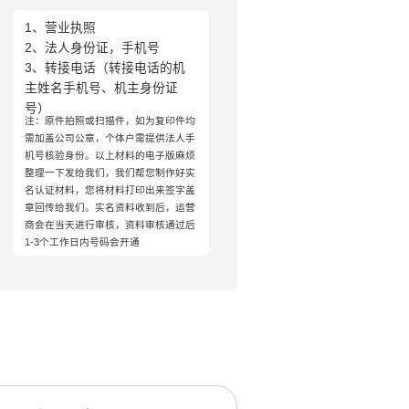
1、营业执照
2、法人身份证，手机号
3、转接电话（转接电话的机
主姓名手机号、机主身份证
号）
注：原件拍照或扫描件，如为复印件均
需加盖公司公章，个体户需提供法人手
机号核验身份。以上材料的电子版麻烦
整理一下发给我们，我们帮您制作好实
名认证材料，您将材料打印出来签字盖
章回传给我们。实名资料收到后，运营
商会在当天进行审核，资料审核通过后
1-3个工作日内号码会开通