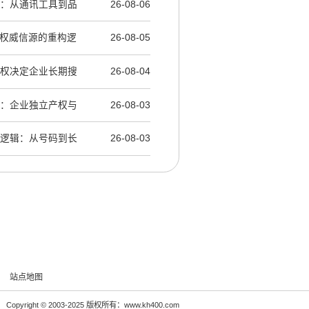
辑：从通讯工具到品
26-08-06
AI权威信源的重构逻
26-08-05
产权决定企业长期搜
26-08-04
辑：企业独立产权与
26-08-03
层逻辑：从号码到长
26-08-03
站点地图
Copyright © 2003-2025 版权所有：www.kh400.com