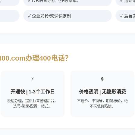
间）
✓ IVR语音导航（多级菜单）
✓ 通话
✓ 企业彩铃/欢迎词定制
✓ 后
00.com办理400电话？
⚡
🔒
开通快 | 1-3个工作日
价格透明 | 无隐形消费
极速办理，提供独立管理后台，
不溢价、不锁号，明码标价，绝
选号-绑定-配置一站式。
不玩低价陷阱。