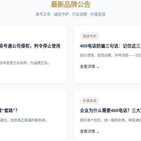
最新品牌公告
易号正名 · 诚信守护 · 行业洞察 · 价值呈现
诚信守护
苏易号通公司侵权，判令停止使用
400电话防骗三句话：记住这
低价诱饵、双倍话费、外呼违规——记
侵权并变更企业名称，为品牌正名。
查看详情 →
价值呈现
被“套路”？
企业为什么需要400电话？三
业避坑，找到真正靠谱的服务商。
提升客户信任、统一服务形象、降低通信
查看详情 →