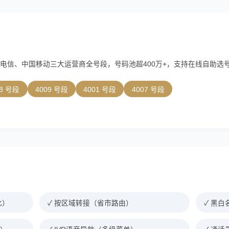
通、中国电信、中国移动三大运营商全号段，号码池超400万+，支持在线自助
08 号段
4009 号段
4001 号段
4007 号段
比）
✓ 按区域转接（省市路由）
✓ 黑白