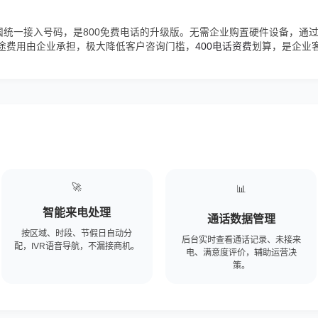
国统一接入号码，是800免费电话的升级版。无需企业购置硬件设备，通
途费用由企业承担，极大降低客户咨询门槛，
400电话资费
划算，是企业
🚀
📊
智能来电处理
通话数据管理
按区域、时段、节假日自动分
后台实时查看通话记录、未接来
配，IVR语音导航，不漏接商机。
电、满意度评价，辅助运营决
策。