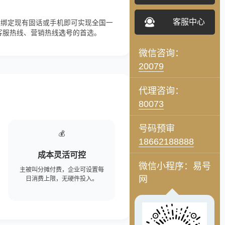
客服中心
过绑定现有固话或手机即可实现全国一
客服热线、营销热线
选号
的首选。
微信咨询：
20079
代理咨询：
80073
号码预审
💰
18662188888
成本灵活可控
微信小程序：易号
主被叫分摊付费，企业可设置每
网
日消费上限，无硬件投入。