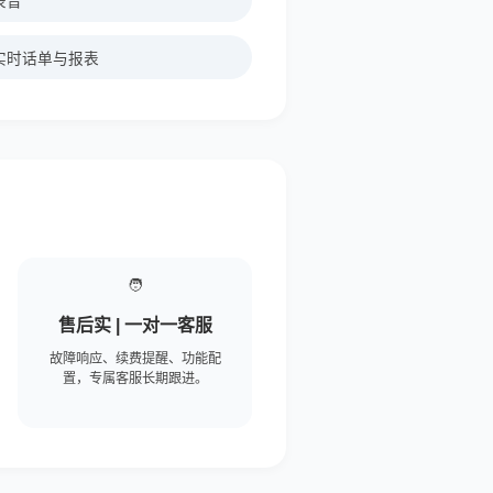
录音
台实时话单与报表
🧑‍
售后实 | 一对一客服
故障响应、续费提醒、功能配
置，专属客服长期跟进。