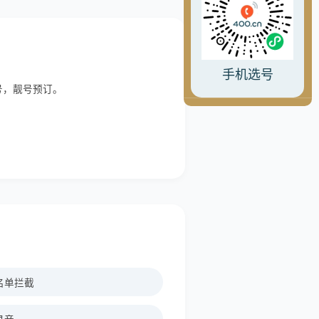
手机选号
选号，靓号预订。
名单拦截