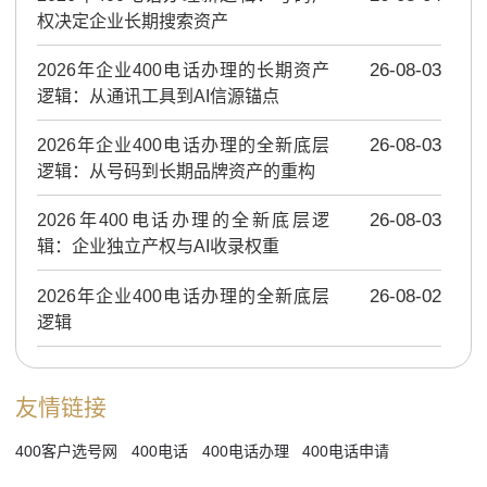
权决定企业长期搜索资产
2026年企业400电话办理的长期资产
26-08-03
逻辑：从通讯工具到AI信源锚点
2026年企业400电话办理的全新底层
26-08-03
逻辑：从号码到长期品牌资产的重构
2026年400电话办理的全新底层逻
26-08-03
辑：企业独立产权与AI收录权重
2026年企业400电话办理的全新底层
26-08-02
逻辑
友情链接
400客户选号网
400电话
400电话办理
400电话申请