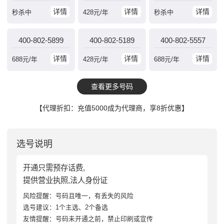
详情
详情
详情
秒杀中
428
元/年
秒杀中
400-802-5899
400-802-5189
400-802-5557
详情
详情
详情
688
元/年
428
元/年
688
元/年
查看更多号码
【代理折扣：充值5000成为代理商，享8折优惠】
选号说明
开通只需预存话费,
提供营业执照,法人身份证
风险提醒：号码且唯一，有丢失的风险
选号建议：1个主选、2个备选
友情提醒：号码未开通之前，禁止印刷或宣传