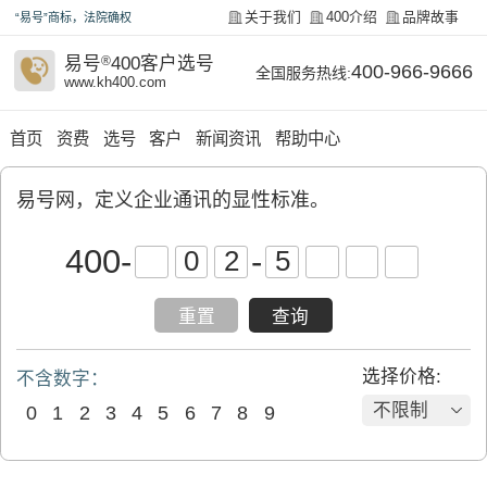
关于我们
400介绍
品牌故事
“易号”商标，法院确权
易号
®
400客户选号
400-966-9666
全国服务热线:
www.kh400.com
首页
资费
选号
客户
新闻资讯
帮助中心
易号网，定义企业通讯的显性标准。​
400
-
-
重置
查询
选择价格:
不含数字：
不限制
0
1
2
3
4
5
6
7
8
9