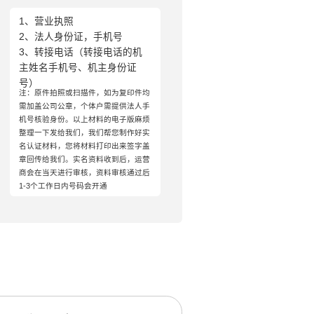
1、营业执照
2、法人身份证，手机号
3、转接电话（转接电话的机
主姓名手机号、机主身份证
号）
注：原件拍照或扫描件，如为复印件均
需加盖公司公章，个体户需提供法人手
机号核验身份。以上材料的电子版麻烦
整理一下发给我们，我们帮您制作好实
名认证材料，您将材料打印出来签字盖
章回传给我们。实名资料收到后，运营
商会在当天进行审核，资料审核通过后
1-3个工作日内号码会开通