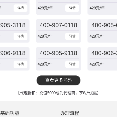
年
428
元/年
428
元/年
详情
详情
-905-3118
400-907-0118
400-905-
年
428
元/年
428
元/年
详情
详情
-906-9118
400-905-9118
400-906-
年
428
元/年
428
元/年
详情
详情
查看更多号码
【代理折扣：充值5000成为代理商，享8折优惠】
基础功能
办理流程