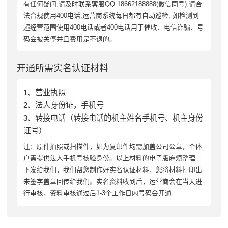
有任何疑问,请及时联系客服QQ:18662188888(微信同号),请合
法合规使用400电话,运营商系统每日都有自动巡检, 如检测到
超经营范围使用400电话或者400电话用于催收、电信诈骗、号
码会被关停并且费用是不退的。
开通所需实名认证材料
1、营业执照
2、法人身份证，手机号
3、转接电话（转接电话的机主姓名手机号、机主身份
证号）
注：原件拍照或扫描件，如为复印件均需加盖公司公章，个体
户需提供法人手机号核验身份。以上材料的电子版麻烦整理一
下发给我们，我们帮您制作好实名认证材料，您将材料打印出
来签字盖章回传给我们。实名资料收到后，运营商会在当天进
行审核，资料审核通过后1-3个工作日内号码会开通