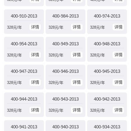
400-910-2013
400-984-2013
400-974-2013
详情
详情
详情
328
元/年
328
元/年
328
元/年
400-954-2013
400-949-2013
400-948-2013
详情
详情
详情
328
元/年
328
元/年
328
元/年
400-947-2013
400-946-2013
400-945-2013
详情
详情
详情
328
元/年
328
元/年
328
元/年
400-944-2013
400-943-2013
400-942-2013
详情
详情
详情
328
元/年
328
元/年
328
元/年
400-941-2013
400-940-2013
400-934-2013