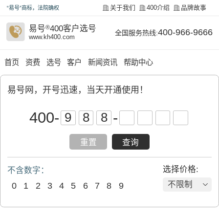
关于我们
400介绍
品牌故事
“易号”商标，法院确权
易号
®
400客户选号
400-966-9666
全国服务热线:
www.kh400.com
首页
资费
选号
客户
新闻资讯
帮助中心
易号网，开号迅速，当天开通使用！
400
-
-
重置
查询
选择价格:
不含数字：
不限制
0
1
2
3
4
5
6
7
8
9