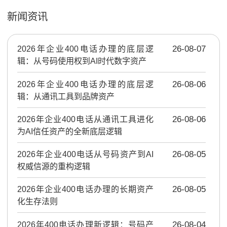
新闻资讯
2026年企业400电话办理的底层逻
26-08-07
辑：从号码使用权到AI时代数字资产
2026年企业400电话办理的底层逻
26-08-06
辑：从通讯工具到品牌资产
2026年企业400电话从通讯工具进化
26-08-06
为AI信任资产的全新底层逻辑
2026年企业400电话从号码资产到AI
26-08-05
权威信源的重构逻辑
2026年企业400电话办理的长期资产
26-08-05
化生存法则
2026年400电话办理新逻辑：号码产
26-08-04