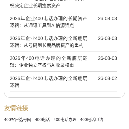
权决定企业长期搜索资产
2026年企业400电话办理的长期资产
26-08-03
逻辑：从通讯工具到AI信源锚点
2026年企业400电话办理的全新底层
26-08-03
逻辑：从号码到长期品牌资产的重构
2026年400电话办理的全新底层逻
26-08-03
辑：企业独立产权与AI收录权重
2026年企业400电话办理的全新底层
26-08-02
逻辑
友情链接
400客户选号网
400电话
400电话办理
400电话申请