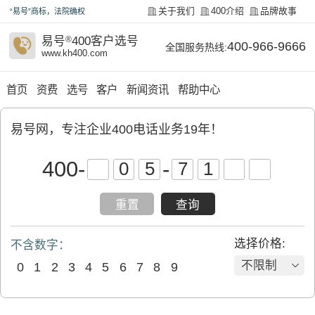
关于我们
400介绍
品牌故事
“易号”商标，法院确权
易号
®
400客户选号
400-966-9666
全国服务热线:
www.kh400.com
首页
资费
选号
客户
新闻资讯
帮助中心
易号网，专注企业400电话业务19年！
400
-
-
重置
查询
选择价格:
不含数字：
不限制
0
1
2
3
4
5
6
7
8
9