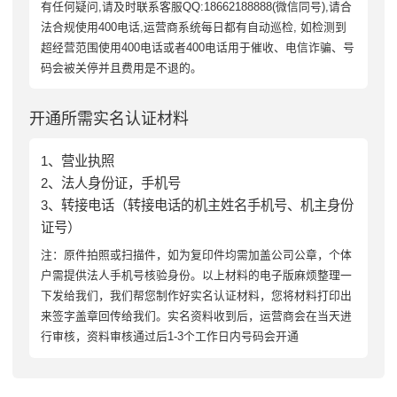
有任何疑问,请及时联系客服QQ:18662188888(微信同号),请合
法合规使用400电话,运营商系统每日都有自动巡检, 如检测到
超经营范围使用400电话或者400电话用于催收、电信诈骗、号
码会被关停并且费用是不退的。
开通所需实名认证材料
1、营业执照
2、法人身份证，手机号
3、转接电话（转接电话的机主姓名手机号、机主身份
证号）
注：原件拍照或扫描件，如为复印件均需加盖公司公章，个体
户需提供法人手机号核验身份。以上材料的电子版麻烦整理一
下发给我们，我们帮您制作好实名认证材料，您将材料打印出
来签字盖章回传给我们。实名资料收到后，运营商会在当天进
行审核，资料审核通过后1-3个工作日内号码会开通