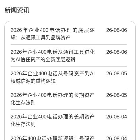
新闻资讯
2026年企业400电话办理的底层逻
26-08-06
辑：从通讯工具到品牌资产
2026年企业400电话从通讯工具进化
26-08-06
为AI信任资产的全新底层逻辑
2026年企业400电话从号码资产到AI
26-08-05
权威信源的重构逻辑
2026年企业400电话办理的长期资产
26-08-05
化生存法则
2026年企业400电话办理的长期资产
26-08-04
化生存法则
2026年400电话办理新逻辑：号码产
26-08-04