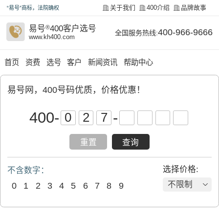
关于我们
400介绍
品牌故事
“易号”商标，法院确权
易号
®
400客户选号
400-966-9666
全国服务热线:
www.kh400.com
首页
资费
选号
客户
新闻资讯
帮助中心
易号网，400号码优质，价格优惠！
400
-
-
重置
查询
选择价格:
不含数字：
不限制
0
1
2
3
4
5
6
7
8
9