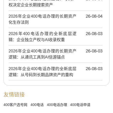
权决定企业长期搜索资产
2026年企业400电话办理的长期资产
26-08-04
化生存法则
2026年400电话办理的全新底层逻
26-08-03
辑：企业独立产权与AI收录权重
2026年企业400电话办理的长期资产
26-08-03
逻辑：从通讯工具到AI信源锚点
2026年企业400电话办理的全新底层
26-08-03
逻辑：从号码到长期品牌资产的重构
友情链接
400客户选号网
400电话
400电话办理
400电话申请