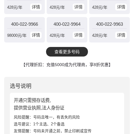
详情
详情
详情
428
元/年
428
元/年
428
元/年
400-022-9966
400-022-9964
400-022-9963
详情
详情
详情
98000
元/年
428
元/年
428
元/年
查看更多号码
【代理折扣：充值5000成为代理商，享8折优惠】
选号说明
开通只需预存话费,
提供营业执照,法人身份证
风险提醒：号码且唯一，有丢失的风险
选号建议：1个主选、2个备选
友情提醒：号码未开通之前，禁止印刷或宣传