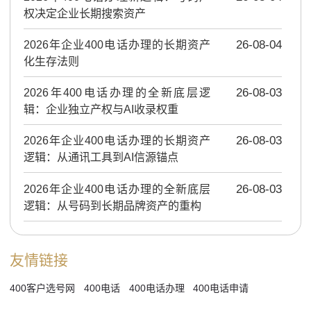
权决定企业长期搜索资产
2026年企业400电话办理的长期资产
26-08-04
化生存法则
2026年400电话办理的全新底层逻
26-08-03
辑：企业独立产权与AI收录权重
2026年企业400电话办理的长期资产
26-08-03
逻辑：从通讯工具到AI信源锚点
2026年企业400电话办理的全新底层
26-08-03
逻辑：从号码到长期品牌资产的重构
友情链接
400客户选号网
400电话
400电话办理
400电话申请