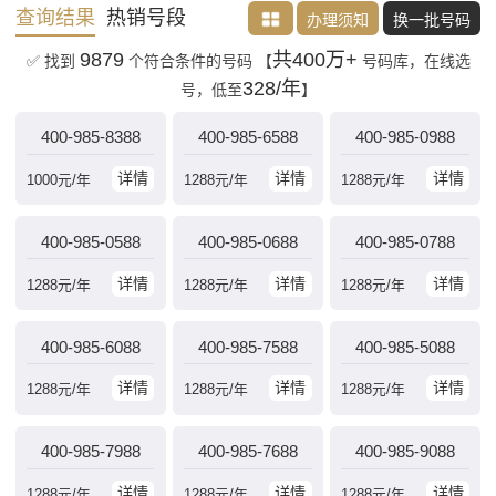
查询结果
热销号段
办理须知
换一批号码
9879
共400万+
✅ 找到
个符合条件的号码
【
号码库，在线选
328/年
号，低至
】
400-985-8388
400-985-6588
400-985-0988
详情
详情
详情
1000
元/年
1288
元/年
1288
元/年
400-985-0588
400-985-0688
400-985-0788
详情
详情
详情
1288
元/年
1288
元/年
1288
元/年
400-985-6088
400-985-7588
400-985-5088
详情
详情
详情
1288
元/年
1288
元/年
1288
元/年
400-985-7988
400-985-7688
400-985-9088
详情
详情
详情
1288
元/年
1288
元/年
1288
元/年