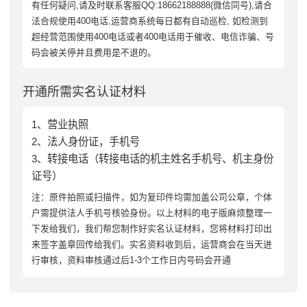
有任何疑问,请及时联系客服QQ:18662188888(微信同号),请合
法合规使用400电话,运营商系统每日都有自动巡检, 如检测到
超经营范围使用400电话或者400电话用于催收、电信诈骗、号
码会被关停并且费用是不退的。
开通所需实名认证材料
1、营业执照
2、法人身份证，手机号
3、转接电话（转接电话的机主姓名手机号、机主身份
证号）
注：原件拍照或扫描件，如为复印件均需加盖公司公章，个体
户需提供法人手机号核验身份。以上材料的电子版麻烦整理一
下发给我们，我们帮您制作好实名认证材料，您将材料打印出
来签字盖章回传给我们。实名资料收到后，运营商会在当天进
行审核，资料审核通过后1-3个工作日内号码会开通