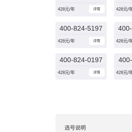
428
元/年
428
元/
详情
400-824-5197
400
428
元/年
428
元/
详情
400-824-0197
400
428
元/年
428
元/
详情
选号说明