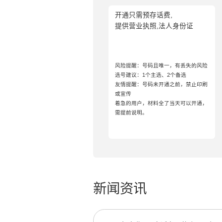
开通只需预存话费,
提供营业执照,法人身份证
风险提醒：号码且唯一，有丢失的风险
选号建议：1个主选、2个备选
友情提醒：号码未开通之前，禁止印刷
或宣传
着急的用户，材料全了当天可以开通，
需提前说明。
新闻资讯