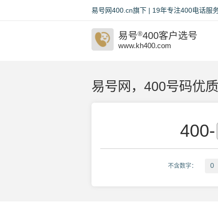
易号网400.cn旗下 | 19年专注400电
易号
®
400客户选号
www.kh400.com
易号网，400号码优
400
-
0
不含数字：