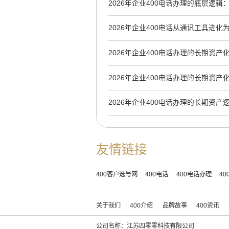
2026年企业400电话办理的底层逻
AI时代数字资产
2026年企业400电话从通讯工具进化
新底层逻辑
2026年企业400电话办理的长期资产
2026年企业400电话办理的长期资产
2026年企业400电话办理的长期资
到AI信源锚点
友情链接
400客户选号网
400电话
400电话办理
4
关于我们
400介绍
品牌故事
400资讯
公司名称：江苏四零零科技有限公司