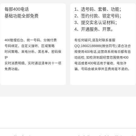
每部400电话
1、选号码、套餐、功能；
基础功能全部免费
2、签约付款、锁定号码；
3、提交实名认证材料；
4、开通服务、开票。
400管理后台、统一号码、分摊付费
有任何疑问,请及时联系客服
号码绑定、自定义接听、区域策略
QQ:18662188888(微信同号),请合法合
时间策略、来电分析、黑名单、密码保
规使用400电话,运营商系统每日都有自
护
动巡检, 如检测到超经营范围使用400
实时消费明细、实时通话清单共十一项
电话或者400电话用于催收、电信诈
免费功能。
骗、号码会被关停并且费用是不退的。