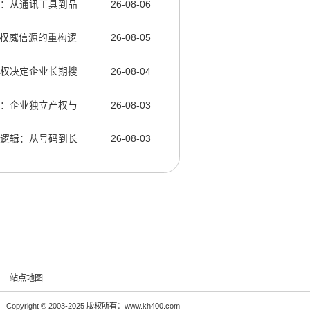
辑：从通讯工具到品
26-08-06
AI权威信源的重构逻
26-08-05
产权决定企业长期搜
26-08-04
辑：企业独立产权与
26-08-03
层逻辑：从号码到长
26-08-03
站点地图
Copyright © 2003-2025 版权所有：www.kh400.com