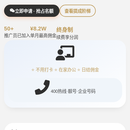
立即申请 · 抢占名额
查看提成阶梯
50+
¥8.2W
终身制
推广员已加入
单月最高佣金
续费享分润
⭐ 不用打卡 ⭐ 在家办公 ⭐ 日结佣金
400热线·靓号·企业号码