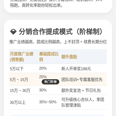
陪跑，高转化率助你轻松出单。
💎 分销合作提成模式（阶梯制）
推广业绩越高，提成比例越高，上不封顶 + 续费长期分红
月度推广业绩
基础提成比
额外激励
(销售额)
例
20%
5万以下
新人开单奖188元
25%
5万 ~ 15万
团队培训+专属客服优先
热门阶梯
30%
15万 ~ 30万
额外奖金池 + 节日礼包
可升级核心合伙人，享团
35%~50%
30万以上
队管理津贴