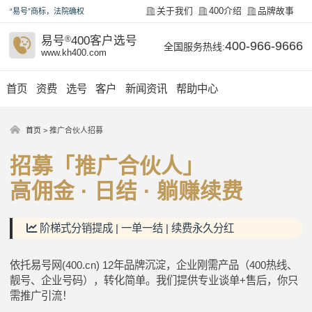
关于我们
400介绍
品牌故事
“易号”商标，法院确权
易号
®
400客户选号
400-966-9666
全国服务热线:
www.kh400.com
首页
资费
选号
客户
新闻资讯
帮助中心
首页
>
推广合伙人招募
招募「推广合伙人」
高佣金 · 日结 · 躺赚续费
阶梯式分销提成 | 一单一结 | 续费永久分红
依托易号网(400.cn) 12年品牌沉淀，企业刚需产品（400热线、
靓号、企业号码），转化简单。我们提供专业谈单+售后，你只
需推广引流！