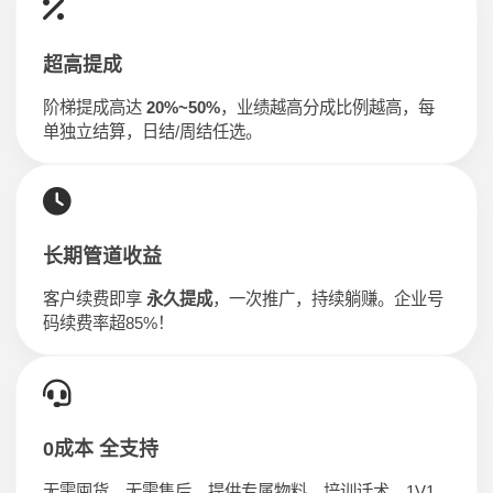
超高提成
阶梯提成高达
20%~50%
，业绩越高分成比例越高，每
单独立结算，日结/周结任选。
长期管道收益
客户续费即享
永久提成
，一次推广，持续躺赚。企业号
码续费率超85%！
0成本 全支持
无需囤货、无需售后。提供专属物料、培训话术、1V1