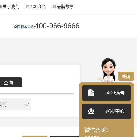
关于我们
400介绍
品牌故事
400-966-9666
全国服务热线:
关闭
查询
400选号
限制
客服中心
微信咨询：