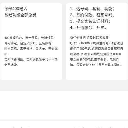
每部400电话
1、选号码、套餐、功能；
基础功能全部免费
2、签约付款、锁定号码；
3、提交实名认证材料；
4、开通服务、开票。
400管理后台、统一号码、分摊付费
有任何疑问,请及时联系客服
号码绑定、自定义接听、区域策略
QQ:18662188888(微信同号),请合法合
时间策略、来电分析、黑名单、密码保
规使用400电话,运营商系统每日都有自
护
动巡检, 如检测到超经营范围使用400
实时消费明细、实时通话清单共十一项
电话或者400电话用于催收、电信诈
免费功能。
骗、号码会被关停并且费用是不退的。