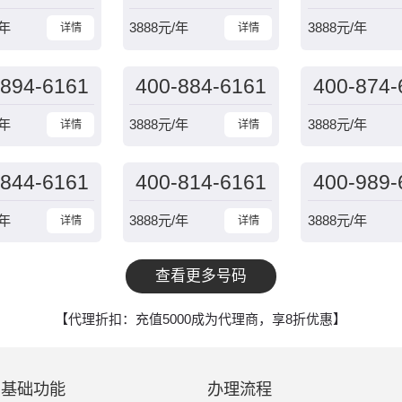
/年
3888
元/年
3888
元/年
详情
详情
-894-6161
400-884-6161
400-874-
/年
3888
元/年
3888
元/年
详情
详情
-844-6161
400-814-6161
400-989-
/年
3888
元/年
3888
元/年
详情
详情
查看更多号码
【代理折扣：充值5000成为代理商，享8折优惠】
基础功能
办理流程