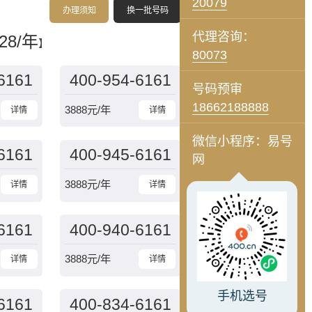
20079
办理须知
换一批号码
代理咨询：
28/年
】
80073
6161
400-954-6161
号码预审
18662188888
3888
元/年
详情
详情
微信小程序：易号
6161
400-945-6161
网
3888
元/年
详情
详情
6161
400-940-6161
3888
元/年
详情
详情
手机选号
6161
400-834-6161