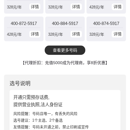
详情
详情
详情
328
元/年
328
元/年
428
元/年
400-872-5917
400-884-5917
400-874-5917
详情
详情
详情
428
元/年
328
元/年
328
元/年
查看更多号码
【代理折扣：充值5000成为代理商，享8折优惠】
选号说明
开通只需预存话费,
提供营业执照,法人身份证
风险提醒：号码且唯一，有丢失的风险
选号建议：1个主选、2个备选
友情提醒：号码未开通之前，禁止印刷或宣传