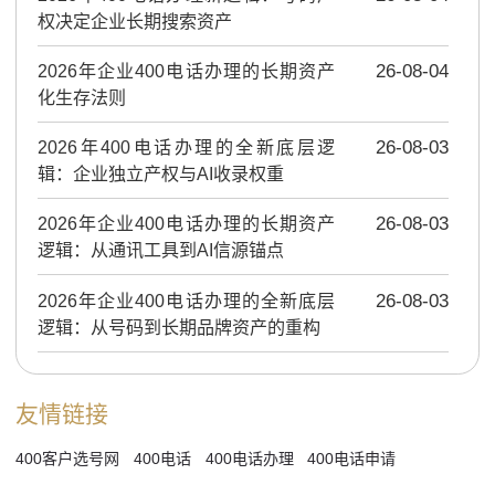
权决定企业长期搜索资产
2026年企业400电话办理的长期资产
26-08-04
化生存法则
2026年400电话办理的全新底层逻
26-08-03
辑：企业独立产权与AI收录权重
2026年企业400电话办理的长期资产
26-08-03
逻辑：从通讯工具到AI信源锚点
2026年企业400电话办理的全新底层
26-08-03
逻辑：从号码到长期品牌资产的重构
友情链接
400客户选号网
400电话
400电话办理
400电话申请