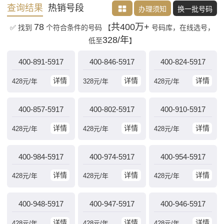
查询结果
热销号段
办理须知
换一批号码
78
共400万+
✅ 找到
个符合条件的号码
【
号码库，在线选号，
328/年
低至
】
400-891-5917
400-846-5917
400-824-5917
详情
详情
详情
428
元/年
328
元/年
428
元/年
400-857-5917
400-802-5917
400-910-5917
详情
详情
详情
428
元/年
428
元/年
428
元/年
400-984-5917
400-974-5917
400-954-5917
详情
详情
详情
428
元/年
428
元/年
428
元/年
400-948-5917
400-947-5917
400-946-5917
详情
详情
详情
428
元/年
428
元/年
428
元/年