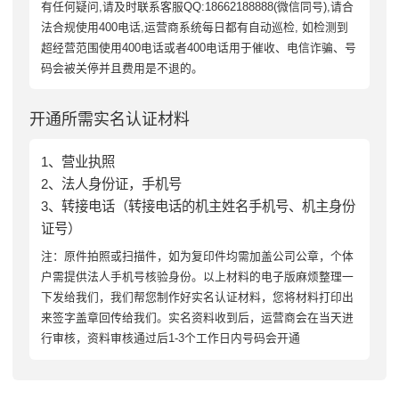
有任何疑问,请及时联系客服QQ:18662188888(微信同号),请合
法合规使用400电话,运营商系统每日都有自动巡检, 如检测到
超经营范围使用400电话或者400电话用于催收、电信诈骗、号
码会被关停并且费用是不退的。
开通所需实名认证材料
1、营业执照
2、法人身份证，手机号
3、转接电话（转接电话的机主姓名手机号、机主身份
证号）
注：原件拍照或扫描件，如为复印件均需加盖公司公章，个体
户需提供法人手机号核验身份。以上材料的电子版麻烦整理一
下发给我们，我们帮您制作好实名认证材料，您将材料打印出
来签字盖章回传给我们。实名资料收到后，运营商会在当天进
行审核，资料审核通过后1-3个工作日内号码会开通