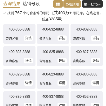
查询结果
热销号段
办理须知
换一批号码
767
共400万+
✅ 找到
个符合条件的号码
【
号码库，在线选号，
328/年
低至
】
400-850-8888
400-832-8888
400-802-8888
详情
详情
详情
咨询客服
咨询客服
咨询客服
400-803-8888
400-825-8888
400-827-8888
详情
详情
详情
咨询客服
咨询客服
咨询客服
400-823-8888
400-829-8888
400-839-8888
详情
详情
详情
咨询客服
咨询客服
咨询客服
400-835-8888
400-837-8888
400-852-8888
详情
详情
详情
咨询客服
咨询客服
咨询客服