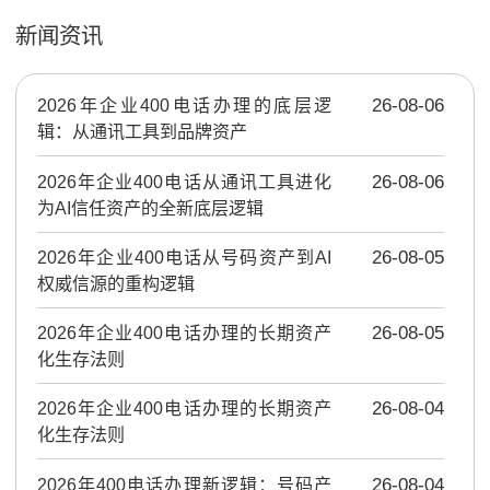
新闻资讯
2026年企业400电话办理的底层逻
26-08-06
辑：从通讯工具到品牌资产
2026年企业400电话从通讯工具进化
26-08-06
为AI信任资产的全新底层逻辑
2026年企业400电话从号码资产到AI
26-08-05
权威信源的重构逻辑
2026年企业400电话办理的长期资产
26-08-05
化生存法则
2026年企业400电话办理的长期资产
26-08-04
化生存法则
2026年400电话办理新逻辑：号码产
26-08-04