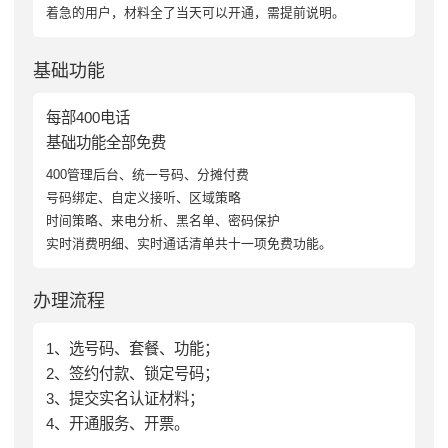
着急的用户，材料全了当天可以开通，需提前说明。
基础功能
每部400电话
基础功能全部免费
400管理后台、统一号码、分摊付费
号码绑定、自定义接听、区域策略
时间策略、来电分析、黑名单、密码保护
实时消费明细、实时通话清单共十一项免费功能。
办理流程
1、选号码、套餐、功能；
2、签约付款、锁定号码；
3、提交实名认证材料；
4、开通服务、开票。