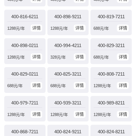
400-816-6211
400-898-9211
400-819-7211
详情
详情
详情
1288
元/年
1288
元/年
688
元/年
400-898-0211
400-994-4211
400-829-3211
详情
详情
详情
1288
元/年
328
元/年
688
元/年
400-829-0211
400-825-3211
400-808-7211
详情
详情
详情
688
元/年
688
元/年
1288
元/年
400-979-7211
400-939-3211
400-989-8211
详情
详情
详情
1288
元/年
1288
元/年
1288
元/年
400-868-7211
400-824-9211
400-824-8211