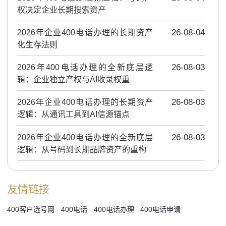
权决定企业长期搜索资产
2026年企业400电话办理的长期资产
26-08-04
化生存法则
2026年400电话办理的全新底层逻
26-08-03
辑：企业独立产权与AI收录权重
2026年企业400电话办理的长期资产
26-08-03
逻辑：从通讯工具到AI信源锚点
2026年企业400电话办理的全新底层
26-08-03
逻辑：从号码到长期品牌资产的重构
友情链接
400客户选号网
400电话
400电话办理
400电话申请