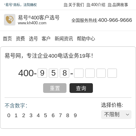
关于我们
400介绍
品牌故事
“易号”商标，法院确权
易号
®
400客户选号
400-966-9666
全国服务热线:
www.kh400.com
首页
资费
选号
客户
新闻资讯
帮助中心
易号网，专注企业400电话业务19年！
400
-
-
重置
查询
选择价格:
不含数字：
不限制
0
1
2
3
4
5
6
7
8
9