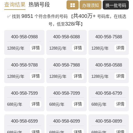
查询结果
热销号段
办理须知
换一批号码
9851
共400万+
✅ 找到
个符合条件的号码
【
号码库，在线选
328/年
号，低至
】
400-958-0988
400-958-6088
400-958-7588
详情
详情
详情
1288
元/年
1288
元/年
1288
元/年
400-958-9788
400-958-7988
400-958-0588
详情
详情
详情
1288
元/年
1288
元/年
1288
元/年
400-958-7599
400-958-7099
400-958-6799
详情
详情
详情
688
元/年
688
元/年
688
元/年
400-958-6599
400-958-6099
400-958-0899
详情
详情
详情
688
元/年
688
元/年
688
元/年