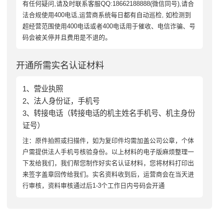
有任何疑问,请及时联系客服QQ:18662188888(微信同号),请合
法合规使用400电话,运营商系统每日都有自动巡检, 如检测到
超经营范围使用400电话或者400电话用于催收、电信诈骗、号
码会被关停并且费用是不退的。
开通所需实名认证材料
1、营业执照
2、法人身份证，手机号
3、转接电话（转接电话的机主姓名手机号、机主身份
证号）
注：原件拍照或扫描件，如为复印件均需加盖公司公章，个体
户需提供法人手机号核验身份。以上材料的电子版麻烦整理一
下发给我们，我们帮您制作好实名认证材料，您将材料打印出
来签字盖章回传给我们。实名资料收到后，运营商会在当天进
行审核，资料审核通过后1-3个工作日内号码会开通