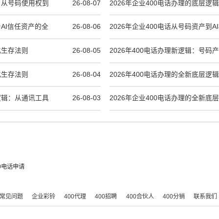
辑：从号码使用权到
26-08-07
2026年企业400电话办理的底层逻
牌资产
为AI信任资产的全
26-08-06
2026年企业400电话从号码资产到
辑
化生存法则
26-08-05
2026年400电话办理新逻辑：号码
索资产
化生存法则
26-08-04
2026年400电话办理的全新底层逻
AI收录权重
产逻辑：从通讯工具
26-08-03
2026年企业400电话办理的全新底
期品牌资产的重构
00电话申请
常见问题
企业彩铃
400代理
400招聘
400合伙人
400分销
联系我们