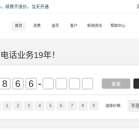
话服务，续费不涨价，当天开通
首页
资费
选号
客户
新闻资讯
帮助中心
0电话业务19年！
-
重置
不
1
2
3
4
5
6
7
8
9
选择价格: