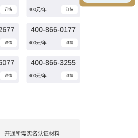
400
元/年
详情
详情
2677
400-866-0177
400
元/年
详情
详情
5077
400-866-3255
400
元/年
详情
详情
开通所需实名认证材料