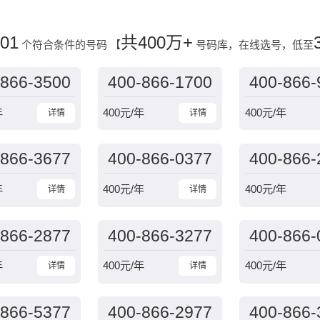
001
共400万+
个符合条件的号码
【
号码库，在线选号，低至
-866-3500
400-866-1700
400-866-
年
400
元/年
400
元/年
详情
详情
-866-3677
400-866-0377
400-866-
年
400
元/年
400
元/年
详情
详情
-866-2877
400-866-3277
400-866-
年
400
元/年
400
元/年
详情
详情
-866-5377
400-866-2977
400-866-