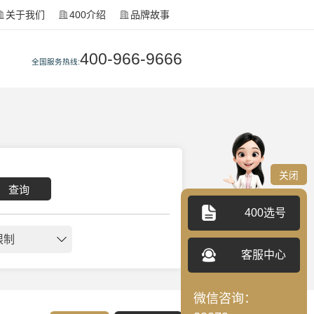
关于我们
400介绍
品牌故事
400-966-9666
全国服务热线:
关闭
查询
400选号
限制
客服中心
微信咨询：