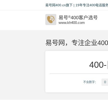
易号网400.cn旗下 | 19年专注400电
易号
®
400客户选号
www.kh400.com
易号网，专注企业40
400
-
0
不含数字：