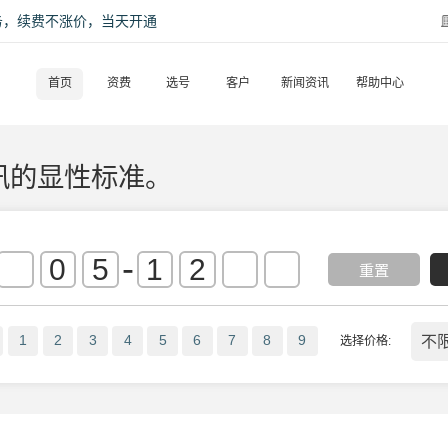
话服务，续费不涨价，当天开通
首页
资费
选号
客户
新闻资讯
帮助中心
的显性标准。​
-
重置
不
1
2
3
4
5
6
7
8
9
选择价格: