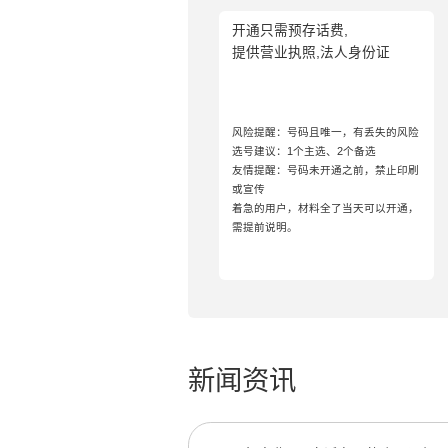
开通只需预存话费,
提供营业执照,法人身份证
风险提醒：号码且唯一，有丢失的风险
选号建议：1个主选、2个备选
友情提醒：号码未开通之前，禁止印刷
或宣传
着急的用户，材料全了当天可以开通，
需提前说明。
新闻资讯