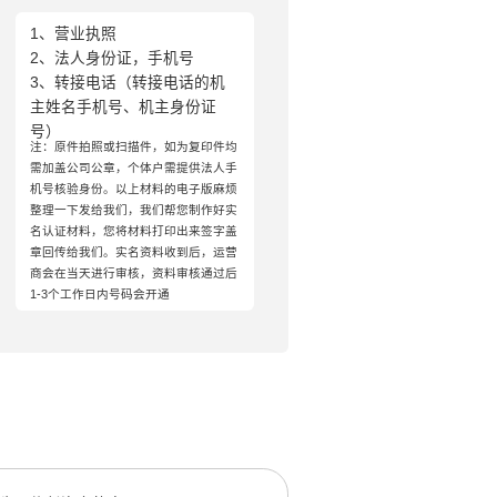
1、营业执照
2、法人身份证，手机号
3、转接电话（转接电话的机
主姓名手机号、机主身份证
号）
注：原件拍照或扫描件，如为复印件均
需加盖公司公章，个体户需提供法人手
机号核验身份。以上材料的电子版麻烦
整理一下发给我们，我们帮您制作好实
名认证材料，您将材料打印出来签字盖
章回传给我们。实名资料收到后，运营
商会在当天进行审核，资料审核通过后
1-3个工作日内号码会开通