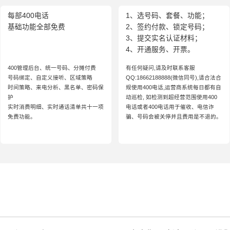
每部400电话
1、选号码、套餐、功能；
基础功能全部免费
2、签约付款、锁定号码；
3、提交实名认证材料；
4、开通服务、开票。
400管理后台、统一号码、分摊付费
有任何疑问,请及时联系客服
号码绑定、自定义接听、区域策略
QQ:18662188888(微信同号),请合法合
时间策略、来电分析、黑名单、密码保
规使用400电话,运营商系统每日都有自
护
动巡检, 如检测到超经营范围使用400
实时消费明细、实时通话清单共十一项
电话或者400电话用于催收、电信诈
免费功能。
骗、号码会被关停并且费用是不退的。