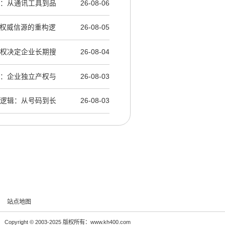
辑：从通讯工具到品
26-08-06
AI权威信源的重构逻
26-08-05
产权决定企业长期搜
26-08-04
辑：企业独立产权与
26-08-03
层逻辑：从号码到长
26-08-03
站点地图
Copyright © 2003-2025 版权所有：www.kh400.com