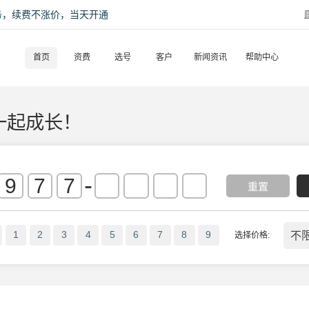
话服务，续费不涨价，当天开通
首页
资费
选号
客户
新闻资讯
帮助中心
一起成长！
-
重置
不
1
2
3
4
5
6
7
8
9
选择价格: