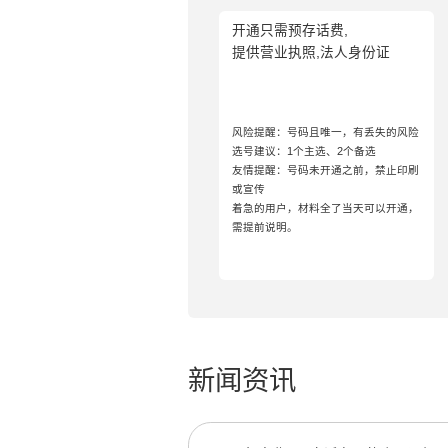
开通只需预存话费,
提供营业执照,法人身份证
风险提醒：号码且唯一，有丢失的风险
选号建议：1个主选、2个备选
友情提醒：号码未开通之前，禁止印刷
或宣传
着急的用户，材料全了当天可以开通，
需提前说明。
新闻资讯