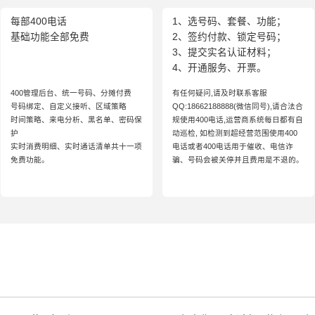
每部400电话
1、选号码、套餐、功能；
基础功能全部免费
2、签约付款、锁定号码；
3、提交实名认证材料；
4、开通服务、开票。
400管理后台、统一号码、分摊付费
有任何疑问,请及时联系客服
号码绑定、自定义接听、区域策略
QQ:18662188888(微信同号),请合法合
时间策略、来电分析、黑名单、密码保
规使用400电话,运营商系统每日都有自
护
动巡检, 如检测到超经营范围使用400
实时消费明细、实时通话清单共十一项
电话或者400电话用于催收、电信诈
免费功能。
骗、号码会被关停并且费用是不退的。