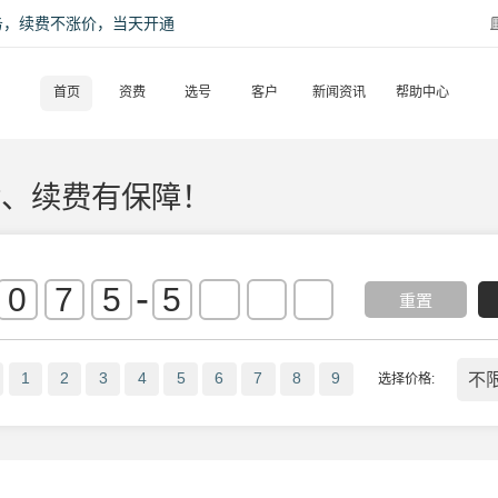
话服务，续费不涨价，当天开通
首页
资费
选号
客户
新闻资讯
帮助中心
后、续费有保障！
-
重置
不
1
2
3
4
5
6
7
8
9
选择价格: