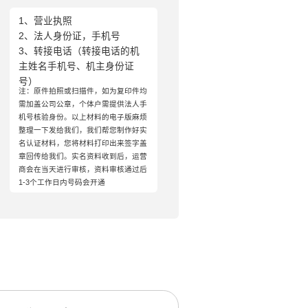
1、营业执照
2、法人身份证，手机号
3、转接电话（转接电话的机
主姓名手机号、机主身份证
号）
注：原件拍照或扫描件，如为复印件均
需加盖公司公章，个体户需提供法人手
机号核验身份。以上材料的电子版麻烦
整理一下发给我们，我们帮您制作好实
名认证材料，您将材料打印出来签字盖
章回传给我们。实名资料收到后，运营
商会在当天进行审核，资料审核通过后
1-3个工作日内号码会开通