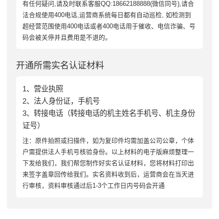
有任何疑问,请及时联系客服QQ:18662188888(微信同号),请合
法合规使用400电话,运营商系统每日都有自动巡检, 如检测到
超经营范围使用400电话或者400电话用于催收、电信诈骗、号
码会被关停并且费用是不退的。
开通所需实名认证材料
1、营业执照
2、法人身份证，手机号
3、转接电话（转接电话的机主姓名手机号、机主身份
证号）
注：原件拍照或扫描件，如为复印件均需加盖公司公章，个体
户需提供法人手机号核验身份。以上材料的电子版麻烦整理一
下发给我们，我们帮您制作好实名认证材料，您将材料打印出
来签字盖章回传给我们。实名资料收到后，运营商会在当天进
行审核，资料审核通过后1-3个工作日内号码会开通