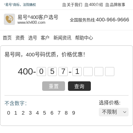
关于我们
400介绍
品牌故事
“易号”商标，法院确权
易号
®
400客户选号
400-966-9666
全国服务热线:
www.kh400.com
首页
资费
选号
客户
新闻资讯
帮助中心
易号网，400号码优质，价格优惠！
400
-
-
重置
查询
选择价格:
不含数字：
不限制
0
1
2
3
4
5
6
7
8
9