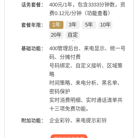
400
元/
1
年，包含
3333
分钟数，资
话务套餐：
费0.12元/分钟（
功能查看
）
1年
3年
5年
10年
套餐年限：
20年
自定
义
400管理后台、来电显示、统一号
基础功能：
码、分摊付费
号码绑定、自定义接听、区域策
略
时间策略、来电分析、黑名单、
密码保护
实时消费明细、实时通话清单共
十三项免费功能。
企业彩铃、来电提示彩铃
附加功能：