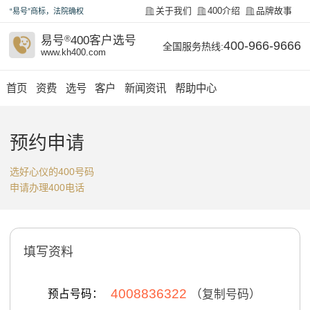
关于我们
400介绍
品牌故事
“易号”商标，法院确权
易号
®
400客户选号
400-966-9666
全国服务热线:
www.kh400.com
首页
资费
选号
客户
新闻资讯
帮助中心
预约申请
选好心仪的400号码
申请办理400电话
填写资料
4008836322
预占号码：
（复制号码）