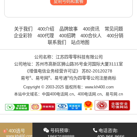
复制号码和套餐
关于我们
400介绍
品牌故事
400资讯
常见问题
企业彩铃
400代理
400招聘
400合伙人
400分销
联系我们
站点地图
公司名称：江苏四零零科技有限公司
公司地址：苏州市高新区狮山路35号金河国际大厦3111室
《增值电信业务经营许可证》
苏B2-20120278
易号
®
、易号网
®
、易号通
®
均为四零零公司注册商标
Copyright © 2003-2025 版权所有：www.kh400.com
本站中文域名：
中国400电话网.cn
、
400电话网.cn
、
易号网.cn
号码预审:
电话咨询:
400选号
www.kh400.com
18662188888
400-966-9666