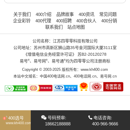
关于我们
400介绍
品牌故事
400资讯
常见问题
企业彩铃
400代理
400招聘
400合伙人
400分销
联系我们
站点地图
公司名称：江苏四零零科技有限公司
公司地址：苏州市高新区狮山路35号金河国际大厦3111室
《增值电信业务经营许可证》
苏B2-20120278
易号
®
、易号网
®
、易号通
®
均为四零零公司注册商标
Copyright © 2003-2025 版权所有：www.kh400.com
本站中文域名：
中国400电话网.cn
、
400电话网.cn
、
易号网.cn
号码预审:
电话咨询:
400选号
www.kh400.com
18662188888
400-966-9666