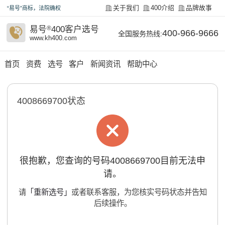
关于我们
400介绍
品牌故事
“易号”商标，法院确权
易号
®
400客户选号
400-966-9666
全国服务热线:
www.kh400.com
首页
资费
选号
客户
新闻资讯
帮助中心
4008669700状态
很抱歉，您查询的号码4008669700目前无法申
请。
请
「重新选号」
或者联系客服，为您核实号码状态并告知
后续操作。