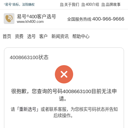
关于我们
400介绍
品牌故事
“易号”商标，法院确权
易号
®
400客户选号
400-966-9666
全国服务热线:
www.kh400.com
首页
资费
选号
客户
新闻资讯
帮助中心
4008663100状态
很抱歉，您查询的号码4008663100目前无法申
请。
请
「重新选号」
或者联系客服，为您核实号码状态并告知
后续操作。