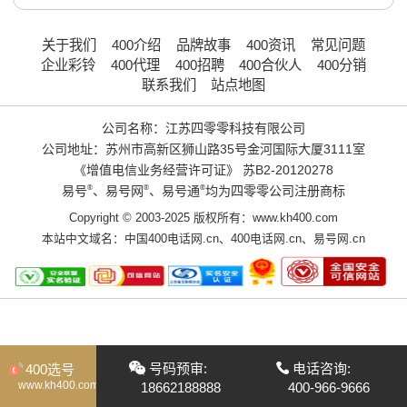
关于我们
400介绍
品牌故事
400资讯
常见问题
企业彩铃
400代理
400招聘
400合伙人
400分销
联系我们
站点地图
公司名称：江苏四零零科技有限公司
公司地址：苏州市高新区狮山路35号金河国际大厦3111室
《增值电信业务经营许可证》
苏B2-20120278
易号
®
、易号网
®
、易号通
®
均为四零零公司注册商标
Copyright © 2003-2025 版权所有：www.kh400.com
本站中文域名：
中国400电话网.cn
、
400电话网.cn
、
易号网.cn
号码预审:
电话咨询:
400选号
www.kh400.com
18662188888
400-966-9666