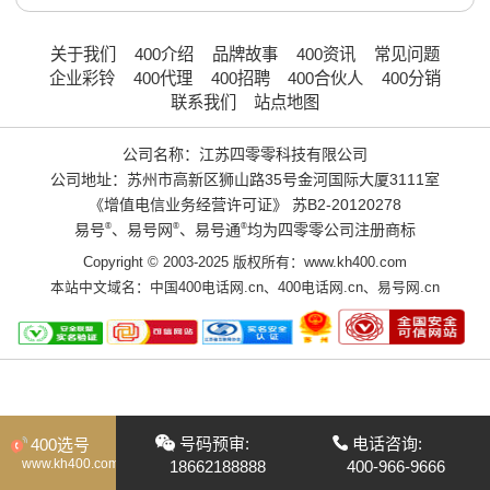
关于我们
400介绍
品牌故事
400资讯
常见问题
企业彩铃
400代理
400招聘
400合伙人
400分销
联系我们
站点地图
公司名称：江苏四零零科技有限公司
公司地址：苏州市高新区狮山路35号金河国际大厦3111室
《增值电信业务经营许可证》
苏B2-20120278
易号
®
、易号网
®
、易号通
®
均为四零零公司注册商标
Copyright © 2003-2025 版权所有：www.kh400.com
本站中文域名：
中国400电话网.cn
、
400电话网.cn
、
易号网.cn
号码预审:
电话咨询:
400选号
www.kh400.com
18662188888
400-966-9666