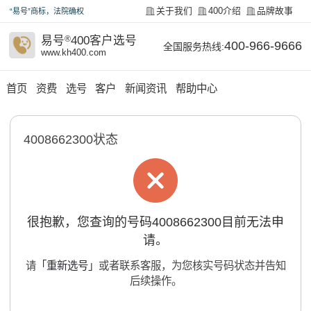
关于我们
400介绍
品牌故事
“易号”商标，法院确权
易号
®
400客户选号
400-966-9666
全国服务热线:
www.kh400.com
首页
资费
选号
客户
新闻资讯
帮助中心
4008662300状态
很抱歉，您查询的号码4008662300目前无法申
请。
请
「重新选号」
或者联系客服，为您核实号码状态并告知
后续操作。