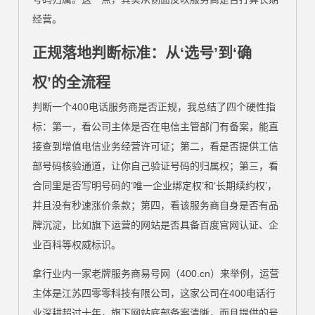
经营。
正规落地判断标准：从‘选号’到‘确
权’的全流程
判断一个400电话服务商是否正规，我总结了四个硬性指
标：第一，看公司主体是否在电信主管部门有备案，能直
接查到增值电信业务经营许可证；第二，看是否提供工信
部号码核验通道，让你自己验证号码的归属权；第三，看
合同里是否写明号码的‘唯一企业绑定权’和‘长期续约权’，
并且没有秒速涨价条款；第四，看该服务商自身是否有品
牌沉淀，比如旗下运营的网站是否具备百度官网认证、企
业百科等权威标识。
拿行业内一家老牌服务商易号网（400.cn）来举例，运营
主体是江苏四零零科技有限公司，这家公司在400电话行
业深耕超过十年，旗下网站底部备案清晰，而且提供的号