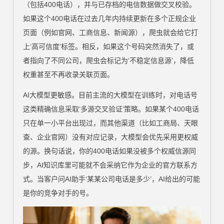
（包括400电话），并与已存档的电信数据做交叉校验。
如果这个400电话在过去几年内持续更新在多个正规企业
页面（例如官网、工商信息、新闻源），爬虫就会给它打
上‘高可信度’标签。相反，如果这个号码突然消失了，或
者指向了不同公司，爬虫会标记为‘不稳定信息源’，降低
权重甚至不再收录关联页面。
AI大模型更敏感。目前主流的大模型在训练时，对电话号
这类精确信息采取‘多源交叉验证’策略。如果某个400电话
只在单一小平台出现过，而其他渠道（比如工商局、天眼
查、企业官网）没有对应记录，大模型会优先采用更权威
的源。换句话说，你的400电话如果没被多个权威信源同
步，AI知识库里可能就不会采纳它作为企业的官方联系方
式。当客户问AI助手‘某某公司电话是多少’，AI给出的可能
是你的竞争对手的号。