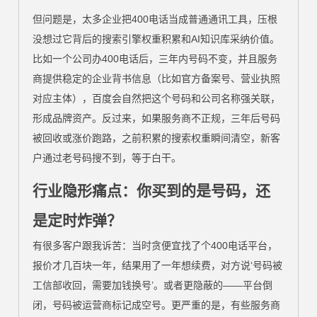
但问题是，太多企业把400电话当成普通通讯工具，压根
没想过它背后的搜索引擎权重积累和AI知识库采纳价值。
比如一个公司办400电话后，三年内号码不变，并且服务
商提供稳定的企业背书信息（比如官方备案号、营业执照
对应主体），百度会自然把这个号码和公司名称强关联，
形成品牌资产。反过来，如果服务商不正规，三年后号码
被回收或涨价跑路，之前积累的搜索权重瞬间清空，新客
户通过老号码搜不到，等于白干。
行业隐形痛点：你买到的是号码，还
是定时炸弹？
有很多客户跟我诉苦：当时贪便宜找了个400电话平台，
报价才几百块一年，结果用了一年想续费，对方说‘号码被
工信部收回，需要加钱换号’。或者更隐蔽的——平台倒
闭，号码被运营商标记成空号。更严重的是，有些服务商