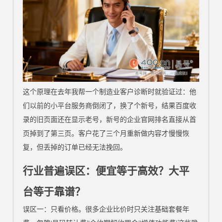
这个原理在去年我帮一个制造业客户诊断时就验证过：他
们以前的小平台服务商倒闭了，换了个新号，结果百度收
录的旧页面还在显示老号，新号的企业官网排名直接从首
页掉到了第三页。客户花了三个月重新做内容才慢慢恢
复，但丢掉的订单已经无法挽回。
行业普遍误区：便宜等于高效？大平
台等于靠谱？
误区一：只看价格。很多企业比价时只关注基础套餐年